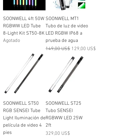
SOONWELL 4ft 50W
SOONWELL MT1
RGBWW LED Tube
Tubo de luz de video
8-Light Kit ST50-8K
LED RGBW IP68 a
Agotado
prueba de agua
Precio
Precio de oferta
149,00 US$
129,00 US$
SOONWELL ST50
SOONWELL ST25
RGB SENSEI Tube
Tubo SENSEI
Light Iluminación de
RGBWW LED 25W
película de video 4
2ft
pies
Precio
329,00 US$