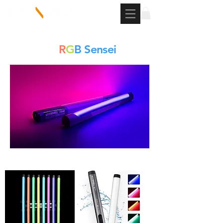
Tubo
R
G
B Sensei