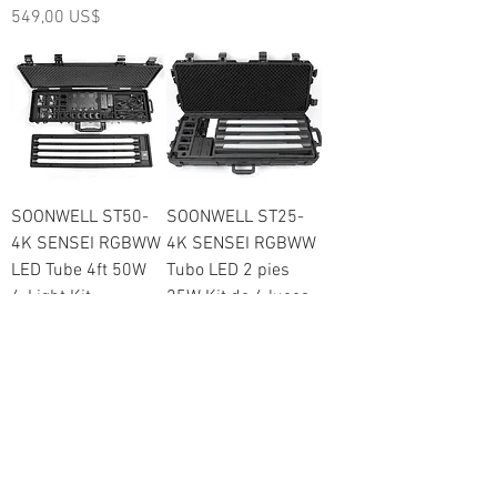
Precio
549,00 US$
SOONWELL ST50-
SOONWELL ST25-
4K SENSEI RGBWW
4K SENSEI RGBWW
LED Tube 4ft 50W
Tubo LED 2 pies
4-Light Kit
25W Kit de 4 luces
AC/Battery Power
DC / Batería
with
Precio
1399,00 US$
Precio
2199,00 US$
Enlaces
rápidos
Nuevo