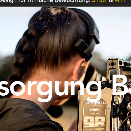
Design für filmische Beleuchtung:
ST50
&
MT1
sorgung Ba