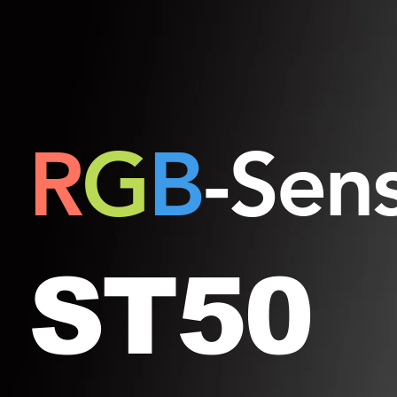
R
G
B
-
Sens
ST50