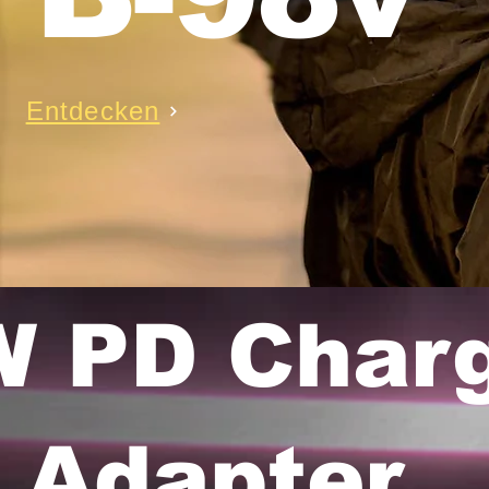
Entdecken
 PD Char
Adapter