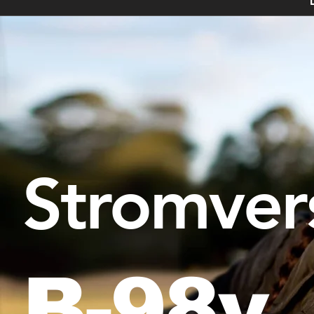
Stromver
B-98v