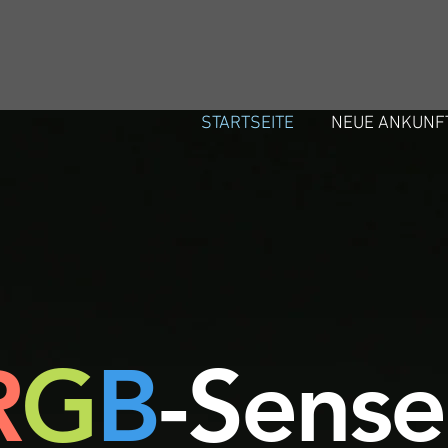
STARTSEITE
NEUE ANKUNF
R
G
B
-
Sense