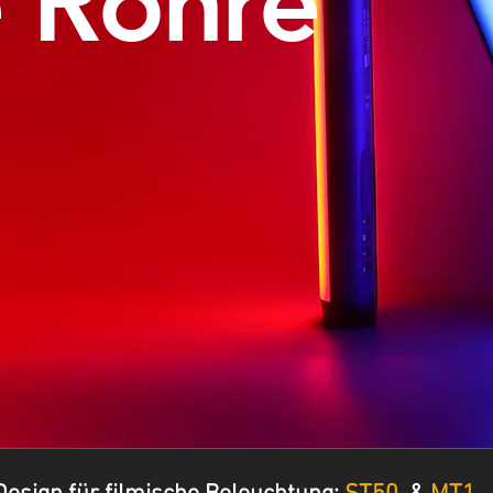
 Röhre