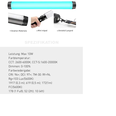
SPEZIFIKATION
Leistung: Max 10W
Farbtemperatur:
CCT: 2600-6000K; CCT-S:1600-20000K
Dimmen: 0-100%
Farbwiedergabe:
CRI: 96+; DCI: 97+; TM-30: Rf=96,
Rg=103 Lux(5600K):
1917 (0,3 m); 619 (0,5 m); 172(1m)
FC(5600K):
178 (1 Fuß); 52 (2ft); 10 (4ft)
Kontrollmodus: Manuell/App
Power-Modus: Eingebauter Akku
Batteriekappe. :
3.6V 7650mAh Li-Ion
Akkulaufzeit: 2,8 Stunden