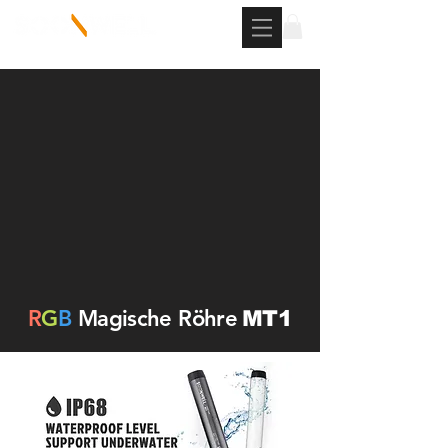
R
G
B
Magische Röhre
MT1