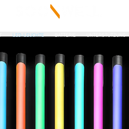
T
LED-LEUCHTE
BATTERIE
UNTERSTÜTZUNG
B
Sensei-Röhre