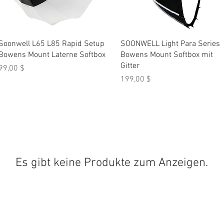
Schnellansicht
Schnellansicht
Soonwell L65 L85 Rapid Setup
SOONWELL Light Para Series
Bowens Mount Laterne Softbox
Bowens Mount Softbox mit
Gitter
Preis
99,00 $
Preis
199,00 $
Es gibt keine Produkte zum Anzeigen.