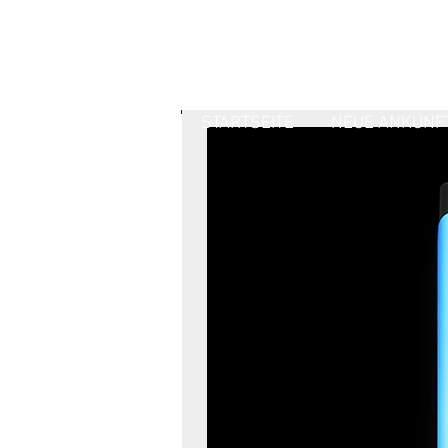
STARTSEITE
NEUE ANKUNF
R
G