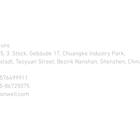
e uns
 uns
5, 3. Stock, Gebäude 17, Chuangke Industry Park,
sstadt, Taoyuan Street, Bezirk Nanshan, Shenzhen, Chin
576499911
55-86725075
onwell.com