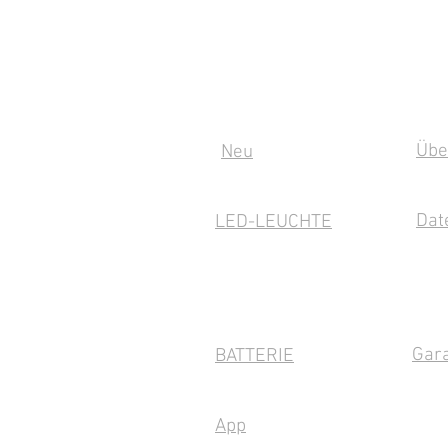
Schnelle Links
Inf
Übe
Neu
Dat
LED-LEUCHTE
Gara
BATTERIE
App