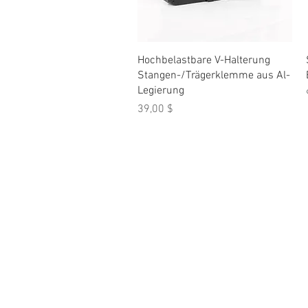
Schnellansicht
Hochbelastbare V-Halterung
Stangen-/Trägerklemme aus Al-
Legierung
Preis
39,00 $