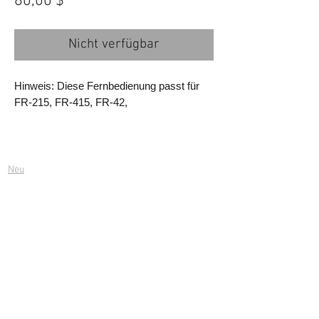
Preis
80,00 $
Nicht verfügbar
Hinweis: Diese Fernbedienung passt für
FR-215, FR-415, FR-42,
Schnelle Links
Neu
LED-LEUCHTE
BATTERIE
Informationen
Über uns
Datenschutzrichtlinien
Garantie- und Rückerstattungsrichtlinie