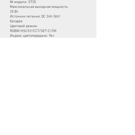
№ модели: ST25
Максимальная выходная мощность:
25 Вт
Источник питания: DC 24V-36V/
батарея
Цветовой режим:
RGBW/HSI/XY/CCT/SET-C/ЛИ
Индекс цветопередачи: 96+
ТКИ: 97+
ТПП =0
Затемнение: 0-100%
Режим цветовой температуры:
1600 - 20000
к
Яркость (5600k):
1109 люкс (0,5 м) 518 люкс (1 м)
Режим управления:
Руководство/
приложение/DMX/wDMX
Рабочая температура: 0℃ до 50℃
Размер: 600x47,6x51,9 мм
Вес нетто: 523 г
Количество аккумуляторов: 1 шт.
Летучая мышь. Время работы: 4,0
часа
р
грамм
Б
ТРУБКА SENSEI
ST25