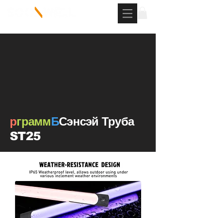
р
грамм
Б
Сэнсэй Труба
ST25