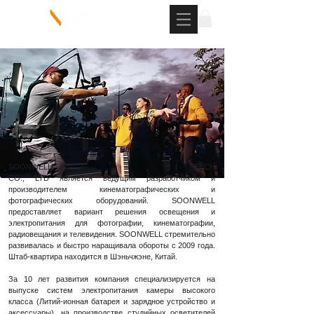
SOONWELL TECH
CO., LTD является ведущим разработчиком и
производителем кинематографических и
фотографических оборудований. SOONWELL
предоставляет вариант решения освещения и
электропитания для фотографии, кинематографии,
радиовещания и телевидения. SOONWELL стремительно
развивалась и быстро наращивала обороты с 2009 года.
Штаб-квартира находится в Шэньчжэне, Китай.
За 10 лет развития компания специализируется на
выпуске систем электропитания камеры высокого
класса (Литий-ионная батарея и зарядное устройство и
аксессуары), на производстве студийных осветителей